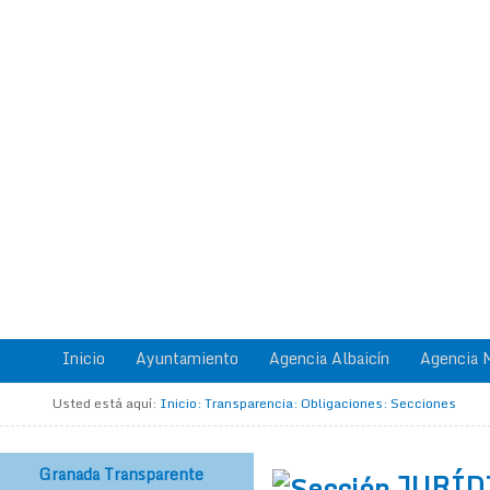
Inicio
Ayuntamiento
Agencia Albaicín
Agencia M
Usted está aquí:
Inicio
:
Transparencia
:
Obligaciones
:
Secciones
Granada Transparente
JURÍD