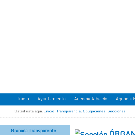
Inicio
Ayuntamiento
Agencia Albaicín
Agencia M
Usted está aquí:
Inicio
:
Transparencia
:
Obligaciones
:
Secciones
Granada Transparente
ÓRGA