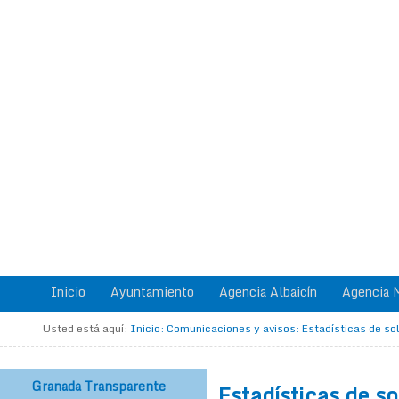
Inicio
Ayuntamiento
Agencia Albaicín
Agencia M
Usted está aquí:
Inicio
:
Comunicaciones y avisos
:
Estadísticas de sol
Granada Transparente
Estadísticas de so