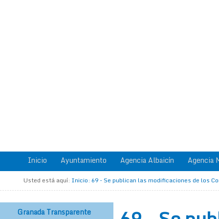
Inicio
Ayuntamiento
Agencia Albaicín
Agencia M
Usted está aquí:
Inicio
:
69 - Se publican las modificaciones de los C
69 - Se pub
Granada Transparente