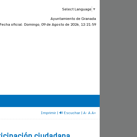
Select Language
▼
Ayuntamiento de Granada
Fecha oficial:
Domingo, 09 de Agosto de 2026, 12:21:59
Imprimir
| 🔊 Escuchar
|
A-
A
A+
ticipación ciudadana