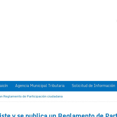
aicín
Agencia Municipal Tributaria
Solicitud de Información
a un Reglamento de Participación ciudadana
iste y se publica un Reglamento de Par