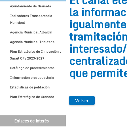
o existe un seguimiento centralizado de
la informac
Ayuntamiento de Granada
expedientes que permite conocer su si
Indicadores Transparencia
igualmente 
Municipal
tramitación
Agencia Municipal Albaicín
Agencia Municipal Tributaria
interesado/
Plan Estratégico de Innovación y
centralizad
Smart City 2023-2027
que permite
Catálogo de procedimientos
Información presupuestaria
Estadísticas de población
Plan Estratégico de Granada
Volver
Enlaces de interés