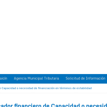
aicín
Agencia Municipal Tributaria
Solicitud de Información
de Capacidad o necesidad de financiación en términos de estabilidad
cador financiero de Capacidad o necesid