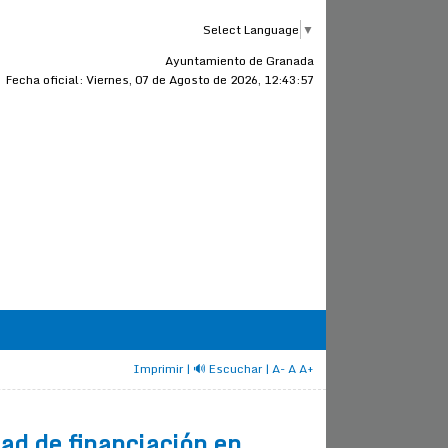
Select Language
▼
Ayuntamiento de Granada
Fecha oficial:
Viernes, 07 de Agosto de 2026, 12:43:57
Imprimir
| 🔊 Escuchar
|
A-
A
A+
ad de financiación en