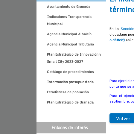
término
Ayuntamiento de Granada
Indicadores Transparencia
Municipal
En la
Sección
Agencia Municipal Albaicín
ciudadano pue
o déficit)
así c
Agencia Municipal Tributaria
Plan Estratégico de Innovación y
Smart City 2023-2027
Catálogo de procedimientos
Para ejercicio
Información presupuestaria
por la que se 
Estadísticas de población
Para el ejerc
septiembre, po
Plan Estratégico de Granada
Volver
Enlaces de interés