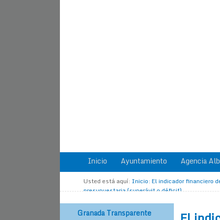
Inicio
Ayuntamiento
Agencia Alb
Usted está aquí:
Inicio
:
El indicador financiero 
presupuestaria (superávit o déficit)
Granada Transparente
El indi