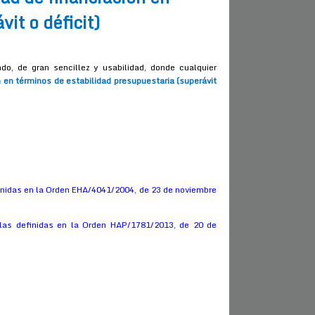
it o déficit)
, de gran sencillez y usabilidad, donde cualquier
 en términos de estabilidad presupuestaria (superávit
efinidas en la Orden EHA/4041/2004, de 23 de noviembre
mulas definidas en la Orden HAP/1781/2013, de 20 de