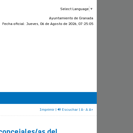
Select Language
▼
Ayuntamiento de Granada
Fecha oficial:
Jueves, 06 de Agosto de 2026, 07:25:06
Imprimir
| 🔊 Escuchar
|
A-
A
A+
 concejales/as del