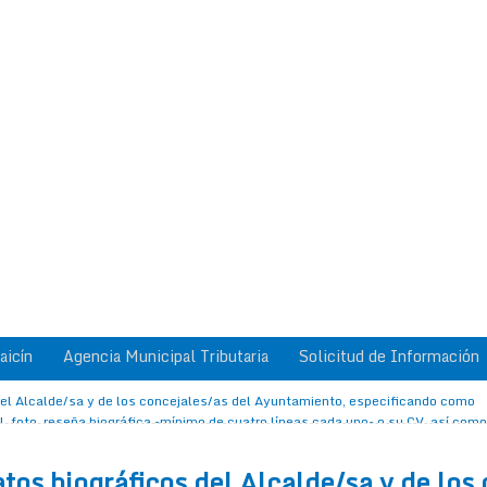
aicín
Agencia Municipal Tributaria
Solicitud de Información
 del Alcalde/sa y de los concejales/as del Ayuntamiento, especificando como
l, foto, reseña biográfica -mínimo de cuatro líneas cada uno- o su CV, así como
atos biográficos del Alcalde/sa y de los