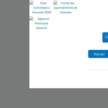
C
Volver