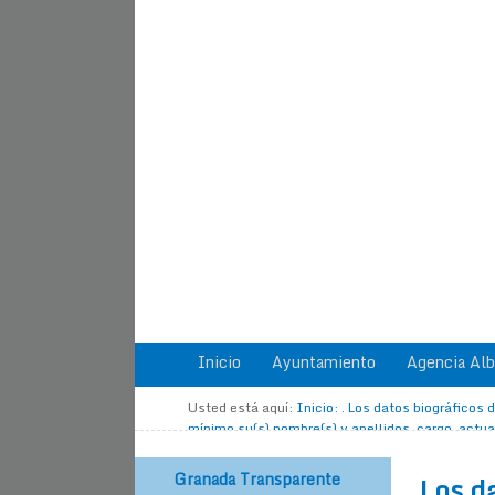
Inicio
Ayuntamiento
Agencia Alb
Usted está aquí:
Inicio
:
. Los datos biográficos
mínimo su(s) nombre(s) y apellidos, cargo, actua
sus direcciones electrónicas
Granada Transparente
. Los d