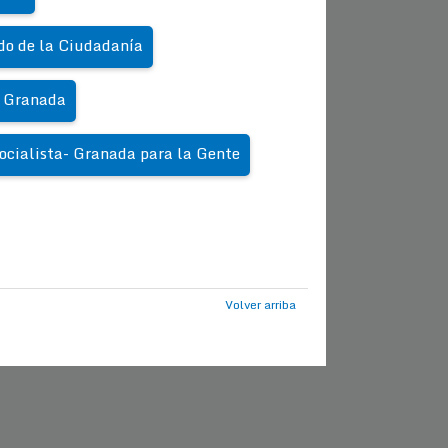
do de la Ciudadanía
s Granada
ocialista- Granada para la Gente
Volver arriba