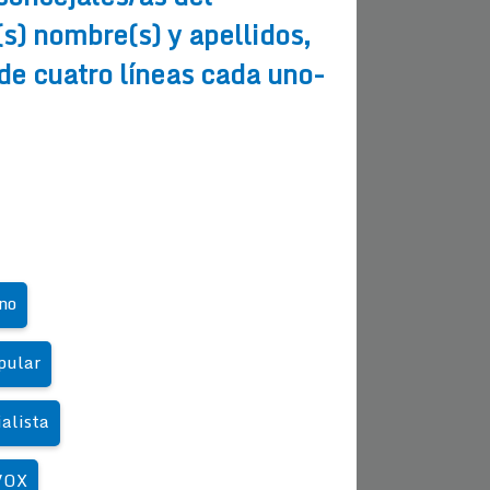
) nombre(s) y apellidos,
 de cuatro líneas cada uno-
no
pular
alista
 VOX