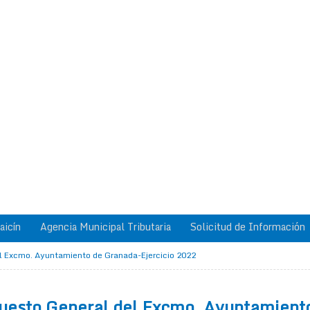
aicín
Agencia Municipal Tributaria
Solicitud de Información
l Excmo. Ayuntamiento de Granada-Ejercicio 2022
uesto General del Excmo. Ayuntamiento