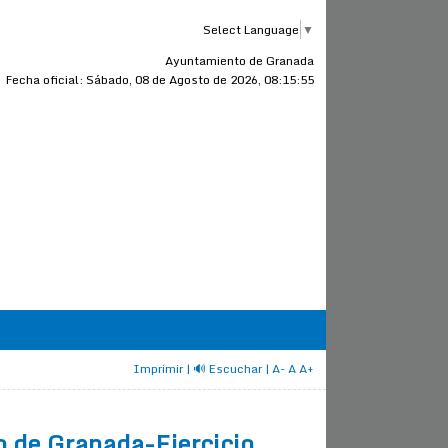
Select Language
▼
Ayuntamiento de Granada
Fecha oficial:
Sábado, 08 de Agosto de 2026, 08:15:56
Imprimir
| 🔊 Escuchar
|
A-
A
A+
 de Granada-Ejercicio