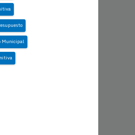
itiva
resupuesto
o Municipal
nitiva