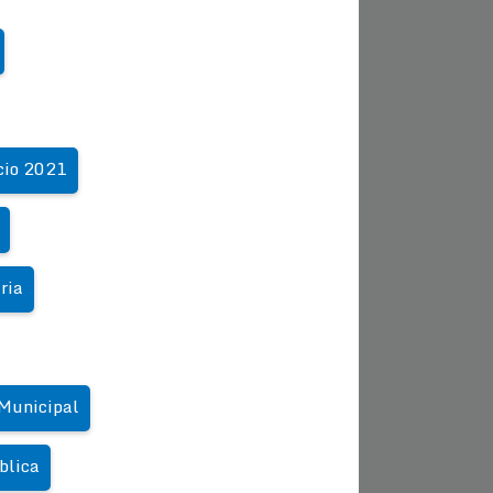
cio 2021
ria
 Municipal
blica