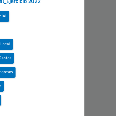
al_Ejercicio 2022
cial
 Local
Gastos
ngresos
o