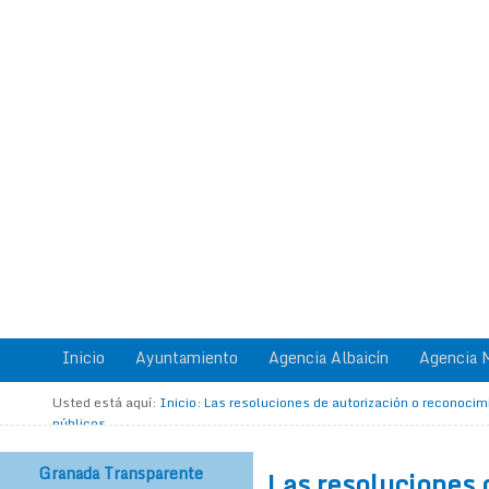
Inicio
Ayuntamiento
Agencia Albaicín
Agencia M
Usted está aquí:
Inicio
:
Las resoluciones de autorización o reconoci
públicos.
Granada Transparente
Las resoluciones 