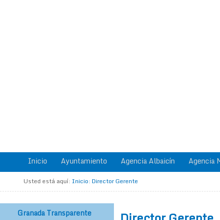
Inicio
Ayuntamiento
Agencia Albaicín
Agencia M
Usted está aquí:
Inicio
:
Director Gerente
Granada Transparente
Director Gerente